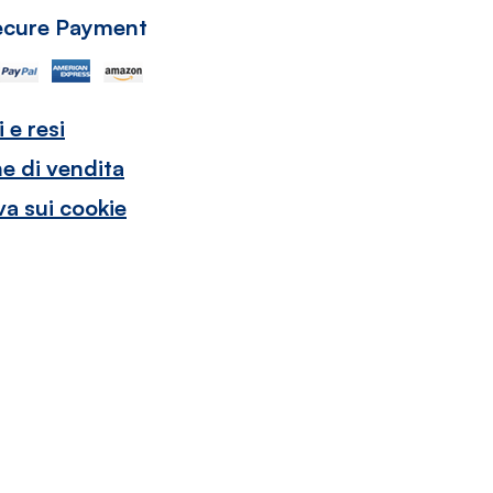
ecure Payment
 e resi
e di vendita
va sui cookie