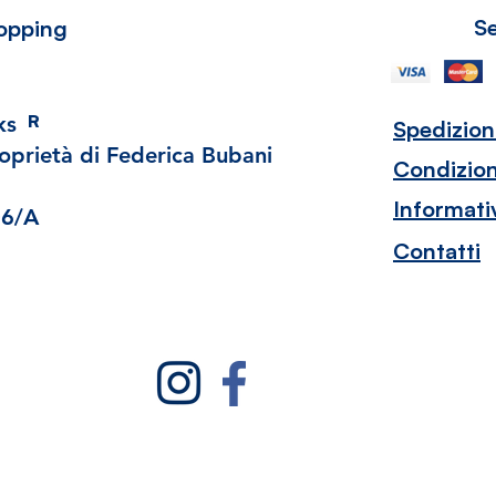
S
opping
R
ks
Spedizioni
oprietà di Federica Bubani
Condizion
Informati
06/A
)
Contatti