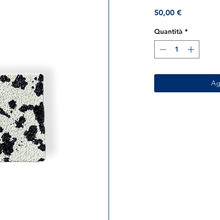
Prezzo
50,00 €
Quantità
*
Ag