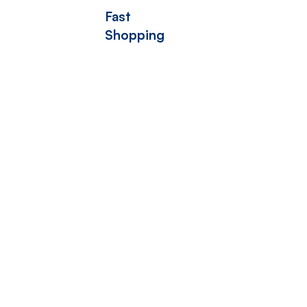
Fast
Shopping
Secure Payment
R
Not Ordinary Bricks
è un marchio di proprietà di Federica
Bubani
P.I. 02429840396
Via Ravegnana, 106/A
48018 Faenza (Ra)
Spedizioni e resi
Condizione di vendita